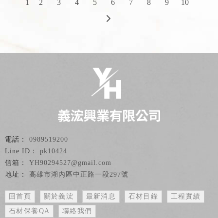
1
2
3
4
5
6
7
8
9
10
0989519200
pk10424
YH90294527@gmail.com
高雄市湖內區中正路一段297號
回首頁
關於義浤
最新消息
石材目錄
工程實績
石材保養QA
聯絡我們